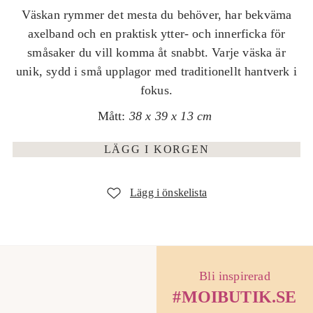
Väskan rymmer det mesta du behöver, har bekväma
i
axelband och en praktisk ytter- och innerficka för
e
småsaker du vill komma åt snabbt. Varje väska är
p
unik, sydd i små upplagor med traditionellt hantverk i
r
fokus.
i
Mått:
38 x 39 x 13 cm
s
LÄGG I KORGEN
Bli inspirerad
#MOIBUTIK.SE