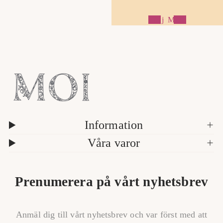
Följ MOI
1
/
a
5
v
Information
Våra varor
Prenumerera på vårt nyhetsbrev
Anmäl dig till vårt nyhetsbrev och var först med att