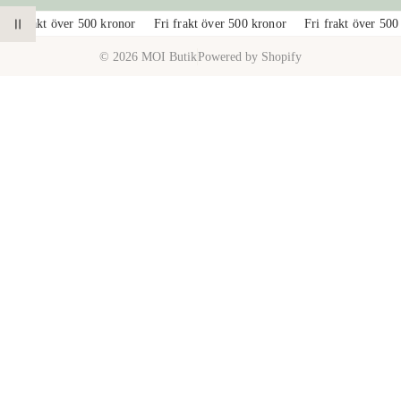
a
2
Fri frakt över 500 kronor
Fri frakt över 500 kronor
Fri frakt över 500
PAUSA ANIMATION
v
© 2026 MOI Butik
Powered by Shopify