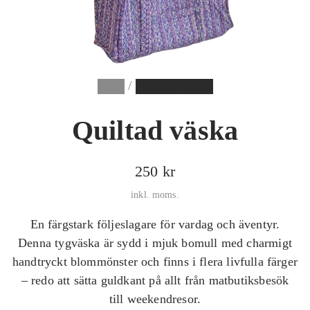
a
m
e
d
/
i
Hem
Quiltad väska
a
Quiltad väska
O
250 kr
r
inkl. moms.
d
En färgstark följeslagare för vardag och äventyr.
i
Denna tygväska är sydd i mjuk bomull med charmigt
n
handtryckt blommönster och finns i flera livfulla färger
– redo att sätta guldkant på allt från matbutiksbesök
a
till weekendresor.
r