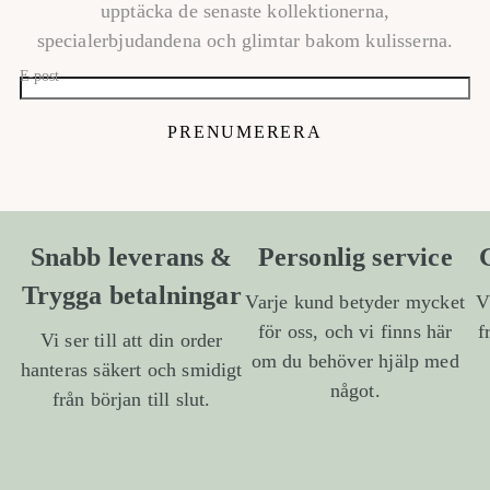
upptäcka de senaste kollektionerna,
specialerbjudandena och glimtar bakom kulisserna.
E-post
PRENUMERERA
Snabb leverans &
Personlig service
Trygga betalningar
Varje kund betyder mycket
V
för oss, och vi finns här
f
Vi ser till att din order
om du behöver hjälp med
hanteras säkert och smidigt
något.
från början till slut.
1
/