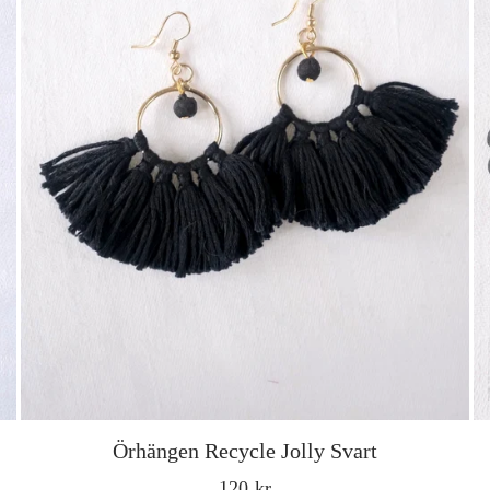
h
ä
n
g
l
e
Örhängen Recycle Jolly Svart
O
120 kr