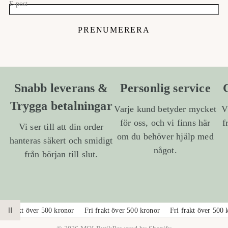
E-post
PRENUMERERA
Snabb leverans &
Personlig service
Trygga betalningar
Varje kund betyder mycket
V
för oss, och vi finns här
f
Vi ser till att din order
om du behöver hjälp med
hanteras säkert och smidigt
något.
från början till slut.
1
/
a
2
ri frakt över 500 kronor
Fri frakt över 500 kronor
Fri frakt över 500 
PAUSA ANIMATION
v