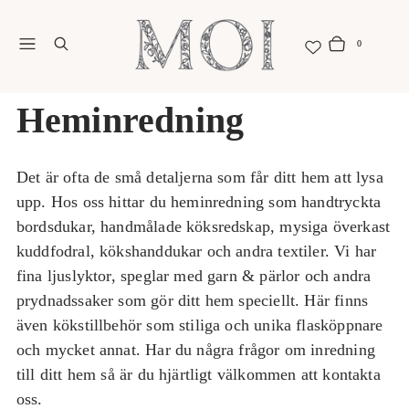
Meny
Sök
0
Din korg
Varor
Heminredning
Det är ofta de små detaljerna som får ditt hem att lysa
upp. Hos oss hittar du heminredning som handtryckta
bordsdukar, handmålade köksredskap, mysiga överkast
kuddfodral, kökshanddukar och andra textiler. Vi har
fina ljuslyktor, speglar med garn & pärlor och andra
prydnadssaker som gör ditt hem speciellt. Här finns
även kökstillbehör som stiliga och unika flasköppnare
och mycket annat. Har du några frågor om inredning
till ditt hem så är du hjärtligt välkommen att kontakta
oss.