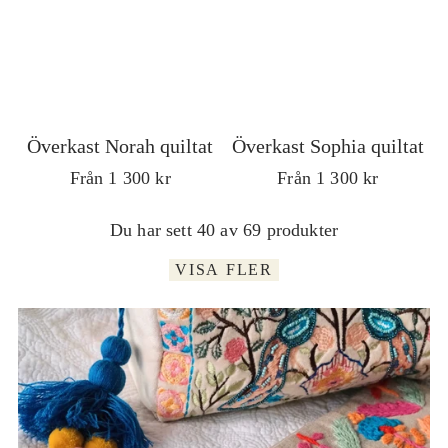
N
S
o
o
Överkast Norah quiltat
Överkast Sophia quiltat
r
p
O
Från 1 300 kr
O
Från 1 300 kr
a
h
r
r
Du har sett 40 av 69 produkter
d
d
h
i
i
i
VISA FLER
n
n
q
a
a
a
r
r
u
q
i
i
e
e
i
u
p
p