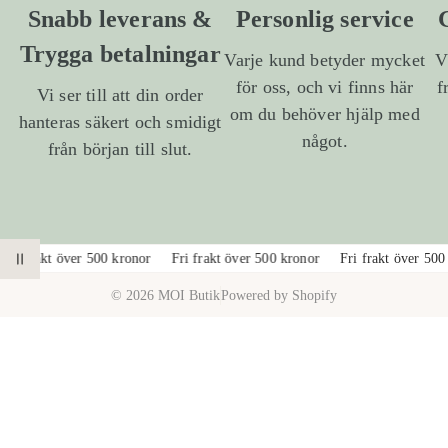
Snabb leverans &
Personlig service
Trygga betalningar
Varje kund betyder mycket
V
för oss, och vi finns här
f
Vi ser till att din order
om du behöver hjälp med
hanteras säkert och smidigt
något.
från början till slut.
1
/
a
2
Fri frakt över 500 kronor
Fri frakt över 500 kronor
Fri frakt över 500
PAUSA ANIMATION
v
© 2026 MOI Butik
Powered by Shopify