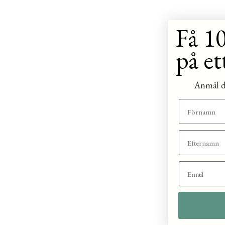
Få 10
på et
Anmäl di