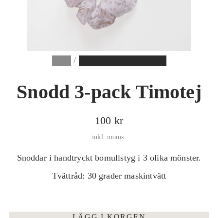
a
m
e
d
/
i
Hem
Snodd 3-pack Timotej
a
Snodd 3-pack Timotej
O
100 kr
r
inkl. moms.
d
Snoddar i handtryckt bomullstyg i 3 olika mönster.
i
Tvättråd: 30 grader maskintvätt
n
a
r
LÄGG I KORGEN