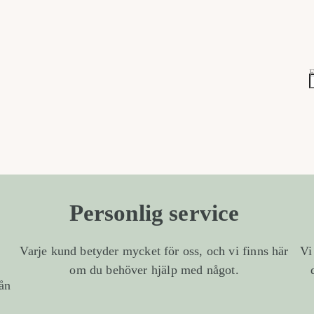
E
Personlig service
Varje kund betyder mycket för oss, och vi finns här
Vi
om du behöver hjälp med något.
rån