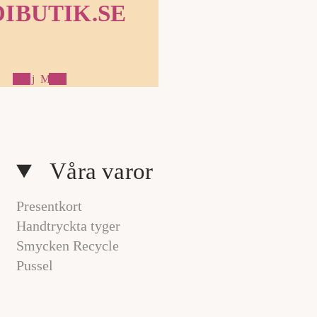
IBUTIK.SE
Följ MOI
1
/
a
3
v
Våra varor
Presentkort
Handtryckta tyger
Smycken Recycle
Pussel