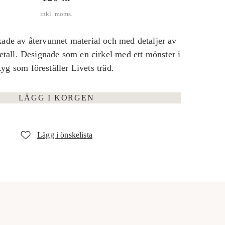
r
inkl. moms.
d
kade av återvunnet material och med detaljer av
i
tall. Designade som en cirkel med ett mönster i
n
tyg som föreställer Livets träd.
a
r
LÄGG I KORGEN
i
e
p
r
i
s