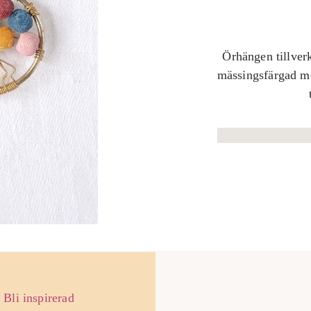
Örhängen tillver
mässingsfärgad me
Bli inspirerad