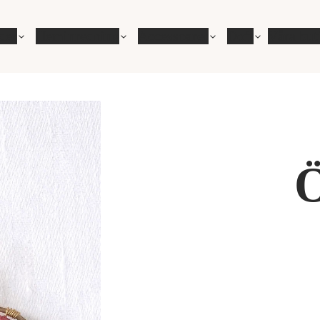
der
Heminredning
Accessoarer
Doft
Våra but