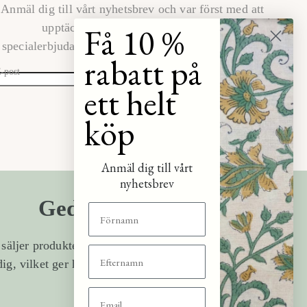
Anmäl dig till vårt nyhetsbrev och var först med att
Få 10 %
upptäcka de senaste kollektionerna,
specialerbjudandena och glimtar bakom kulisserna.
rabatt på
-post
ett helt
PRENUMERERA
köp
Anmäl dig till vårt
nyhetsbrev
Gediget hantverk
 säljer produkter direkt från hantverkare i Indien till
dig, vilket ger hög kvalitet utan onödiga omvägar.