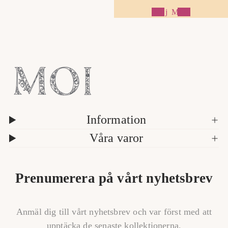
Följ MOI
1
/
a
5
v
Information
Våra varor
Prenumerera på vårt nyhetsbrev
Anmäl dig till vårt nyhetsbrev och var först med att
upptäcka de senaste kollektionerna,