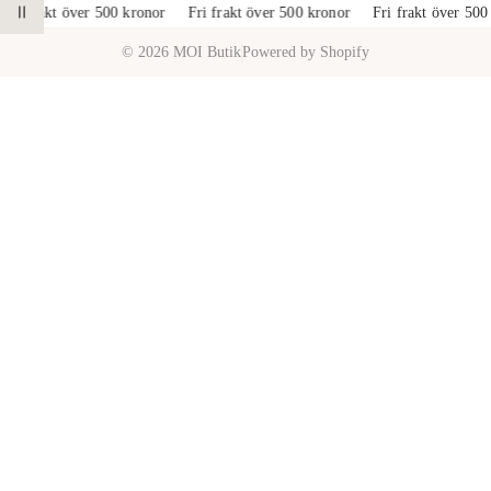
a
2
Fri frakt över 500 kronor
Fri frakt över 500 kronor
Fri frakt över 500
PAUSA ANIMATION
v
© 2026 MOI Butik
Powered by Shopify