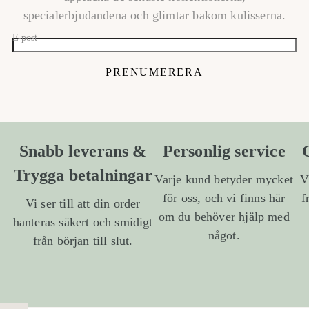
specialerbjudandena och glimtar bakom kulisserna.
E-post
PRENUMERERA
Snabb leverans &
Personlig service
Trygga betalningar
Varje kund betyder mycket
V
för oss, och vi finns här
f
Vi ser till att din order
om du behöver hjälp med
hanteras säkert och smidigt
något.
från början till slut.
1
/