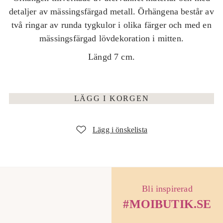
i
detaljer av mässingsfärgad metall. Örhängena består av
n
två ringar av runda tygkulor i olika färger och med en
mässingsfärgad lövdekoration i mitten.
a
Längd 7 cm.
r
i
e
LÄGG I KORGEN
p
r
i
s
Bli inspirerad
#MOIBUTIK.SE