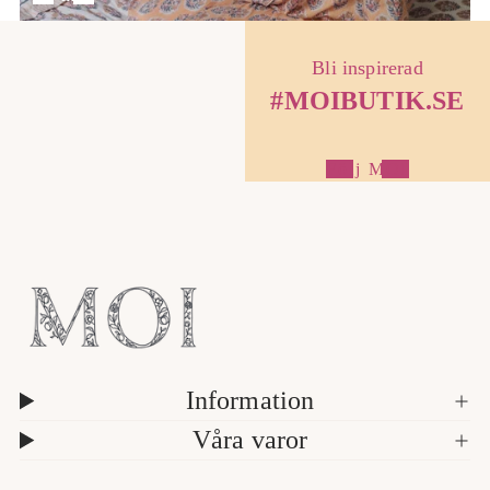
Bli inspirerad
#MOIBUTIK.SE
Följ MOI
1
/
a
5
v
Information
Våra varor