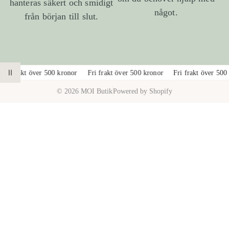
hanteras säkert och smidigt
något.
från början till slut.
1
/
a
2
Fri frakt över 500 kronor
Fri frakt över 500 kronor
Fri frakt över 500 
PAUSA ANIMATION
v
© 2026 MOI Butik
Powered by Shopify