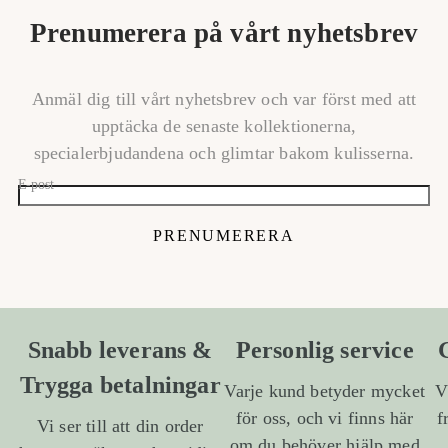
Prenumerera på vårt nyhetsbrev
Anmäl dig till vårt nyhetsbrev och var först med att
upptäcka de senaste kollektionerna,
specialerbjudandena och glimtar bakom kulisserna.
E-post
PRENUMERERA
Snabb leverans &
Personlig service
Trygga betalningar
Varje kund betyder mycket
V
för oss, och vi finns här
f
Vi ser till att din order
om du behöver hjälp med