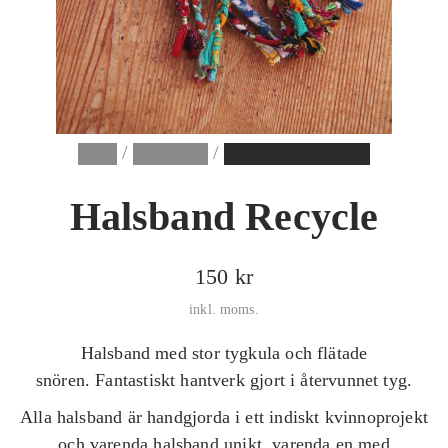
n
a
m
e
d
i
/
/
Hem
Smycken
Halsband Recycle
a
Halsband Recycle
O
150 kr
r
inkl. moms.
d
Halsband med stor tygkula och flätade
i
snören. Fantastiskt hantverk gjort i återvunnet tyg.
n
Alla halsband är handgjorda i ett indiskt kvinnoprojekt
a
och varenda halsband unikt, varenda en med