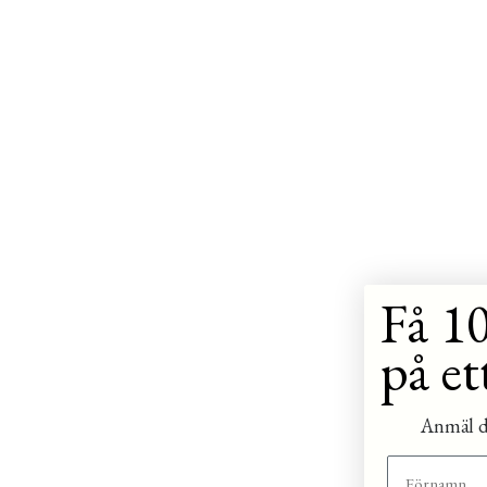
Få 10
på et
Anmäl di