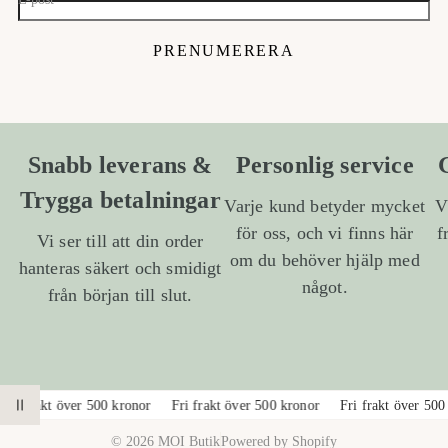
E-post
PRENUMERERA
Snabb leverans &
Personlig service
Trygga betalningar
Varje kund betyder mycket
V
för oss, och vi finns här
f
Vi ser till att din order
om du behöver hjälp med
hanteras säkert och smidigt
något.
från början till slut.
1
/
a
2
Fri frakt över 500 kronor
Fri frakt över 500 kronor
Fri frakt över 500
PAUSA ANIMATION
v
© 2026 MOI Butik
Powered by Shopify