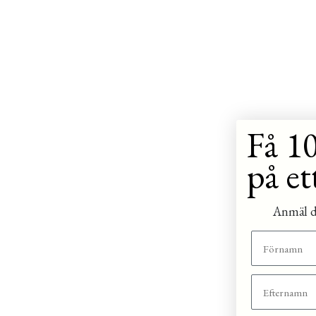
Få 10
på et
Anmäl di