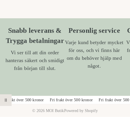
Snabb leverans &
Personlig service
Trygga betalningar
Varje kund betyder mycket
V
för oss, och vi finns här
f
Vi ser till att din order
om du behöver hjälp med
hanteras säkert och smidigt
något.
från början till slut.
1
/
a
2
Fri frakt över 500 kronor
Fri frakt över 500 kronor
Fri frakt över 500
PAUSA ANIMATION
v
© 2026 MOI Butik
Powered by Shopify