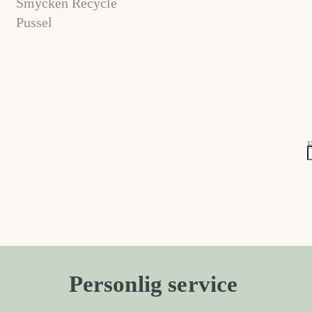
Smycken Recycle
Pussel
E
Personlig service