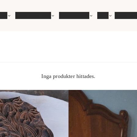
der
Heminredning
Accessoarer
Doft
Våra but
Inga produkter hittades.