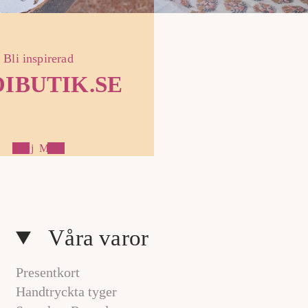
Bli inspirerad
IBUTIK.SE
Följ MOI
1
/
a
3
v
Våra varor
Presentkort
Handtryckta tyger