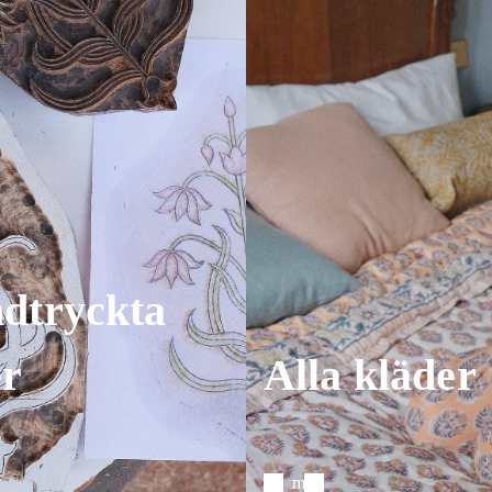
dtryckta
er
Alla kläder
Se mer