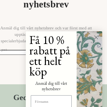
nyhetsbrev
Anmäl dig till vårt nyhetsbrev och var först med att
Få 10 %
upptäcka de senaste kollektionerna,
specialerbjudandena och glimtar bakom kulisserna.
rabatt på
-post
ett helt
PRENUMERERA
köp
Anmäl dig till vårt
nyhetsbrev
Gediget hantverk