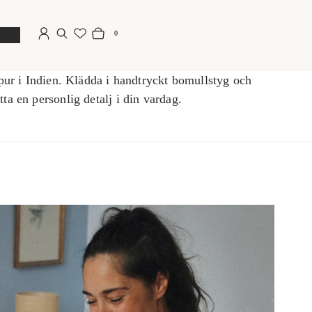
iker
0
Logga in
Sök
Din korg
Varor
ipur i Indien. Klädda i handtryckt bomullstyg och
ta en personlig detalj i din vardag.