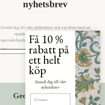
nyhetsbrev
Anmäl dig till vårt nyhetsbrev och var först med att
Få 10 %
upptäcka de senaste kollektionerna,
specialerbjudandena och glimtar bakom kulisserna.
rabatt på
-post
ett helt
PRENUMERERA
köp
Anmäl dig till vårt
nyhetsbrev
Gediget hantverk