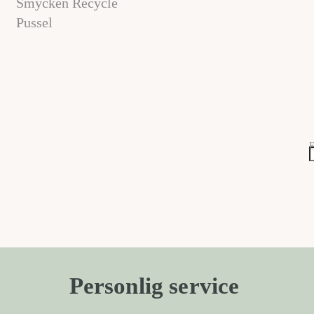
Smycken Recycle
Pussel
E
Personlig service