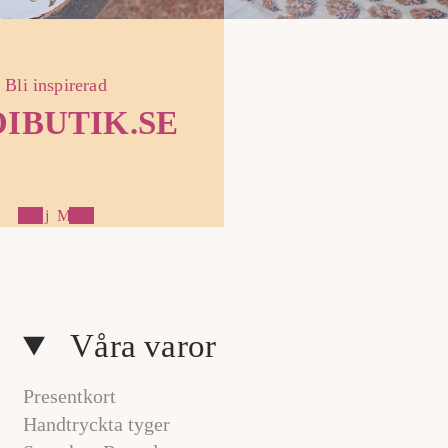
Bli inspirerad
IBUTIK.SE
Följ MOI
1
/
a
3
v
Våra varor
Presentkort
Handtryckta tyger