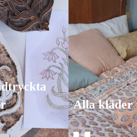
dtryckta
er
Alla kläder
Se mer