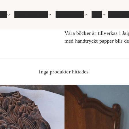
der
Heminredning
Accessoarer
Doft
Våra but
Våra böcker är tillverkas i Ja
med handtryckt papper blir det
Inga produkter hittades.