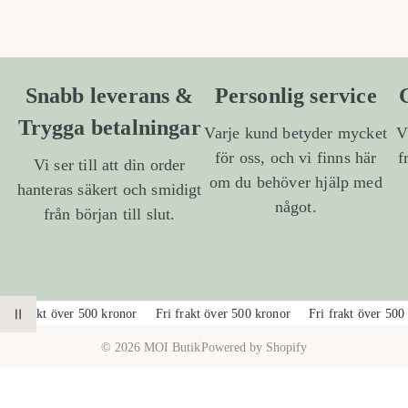
Snabb leverans &
Personlig service
Trygga betalningar
Varje kund betyder mycket
V
för oss, och vi finns här
f
Vi ser till att din order
om du behöver hjälp med
hanteras säkert och smidigt
något.
från början till slut.
1
/
a
2
Fri frakt över 500 kronor
Fri frakt över 500 kronor
Fri frakt över 500
PAUSA ANIMATION
v
© 2026 MOI Butik
Powered by Shopify