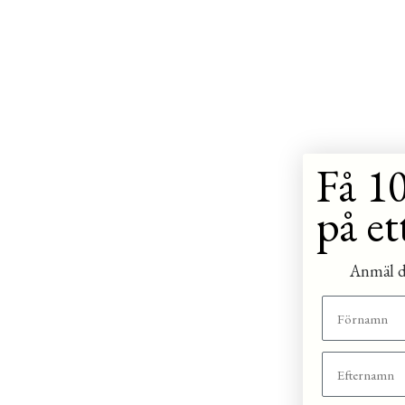
Få 10
på et
Anmäl di